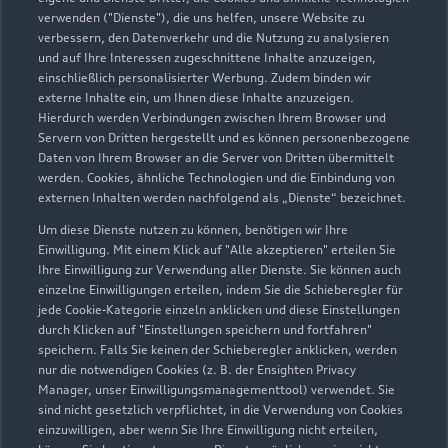
verwenden ("Dienste"), die uns helfen, unsere Website zu
Richard Stein GmbH & Co.
verbessern, den Datenverkehr und die Nutzung zu analysieren
und auf Ihre Interessen zugeschnittene Inhalte anzuzeigen,
KG Zweigniederlassung
einschließlich personalisierter Werbung. Zudem binden wir
Bergisch Gladbach
externe Inhalte ein, um Ihnen diese Inhalte anzuzeigen.
Hierdurch werden Verbindungen zwischen Ihrem Browser und
Servern von Dritten hergestellt und es können personenbezogene
Servicepartner
e-tron
Service R8
Daten von Ihrem Browser an die Server von Dritten übermittelt
werden. Cookies, ähnliche Technologien und die Einbindung von
externen Inhalten werden nachfolgend als „Dienste“ bezeichnet.
Paffrather Straße 91-93a
Um diese Dienste nutzen zu können, benötigen wir Ihre
51465 Bergisch Gladbach
Einwilligung. Mit einem Klick auf "Alle akzeptieren" erteilen Sie
Ihre Einwilligung zur Verwendung aller Dienste. Sie können auch
02202 29000
einzelne Einwilligungen erteilen, indem Sie die Schieberegler für
jede Cookie-Kategorie einzeln anklicken und diese Einstellungen
durch Klicken auf "Einstellungen speichern und fortfahren"
info@steingruppe.de
speichern. Falls Sie keinen der Schieberegler anklicken, werden
nur die notwendigen Cookies (z. B. der Ensighten Privacy
Kontaktdaten herunterladen
Manager, unser Einwilligungsmanagementtool) verwendet. Sie
sind nicht gesetzlich verpflichtet, in die Verwendung von Cookies
einzuwilligen, aber wenn Sie Ihre Einwilligung nicht erteilen,