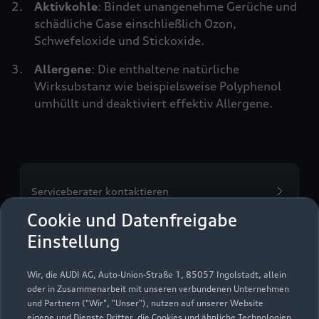
Aktivkohle
: Bindet unangenehme Gerüche und
schädliche Gase einschließlich Ozon,
Schwefeloxide und Stickoxide.
Allergene
: Die enthaltene natürliche
Wirksubstanz wie beispielsweise Polyphenol
umhüllt und deaktiviert effektiv Allergene.
Serviceberater kontaktieren
Cookie und Datenfreigabe
Einstellung
Servicetermin vereinbaren
Wir, die AUDI AG, Auto-Union-Straße 1, 85057 Ingolstadt, allein
oder in Zusammenarbeit mit unseren verbundenen Unternehmen
und Partnern ("Wir", "Unser"), nutzen auf unserer Website
eigene und Dienste Dritter, die Cookies und ähnliche Technologien